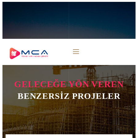
Ostim OSB Mahallesi 1567. Sokak No:75 Yenimahalle/ANKARA
(+90) 534 279 06 44
info@mcateknikyapi.com
GELECEĞE YÖN VEREN
BENZERSİZ PROJELER