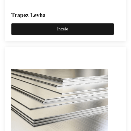
Trapez Levha
İncele