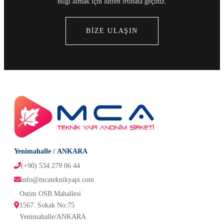
bilgi almak için lütfen irtibata geçiniz.
BİZE ULAŞIN
Yenimahalle / ANKARA
(+90) 534 279 06 44
info@mcateknikyapi.com
Ostim OSB Mahallesi 
1567. Sokak No:75
Yenimahalle/ANKARA