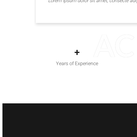
Lorem ipsum dolor sit amet, consecte adip
AC
+
Years of Experience