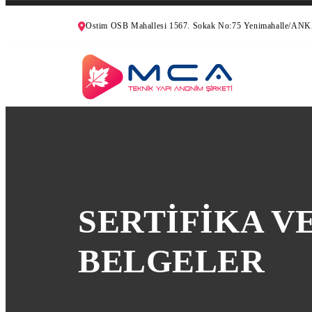
Ostim OSB Mahallesi 1567. Sokak No:75 Yenimahalle/A
SERTİFİKA V
BELGELER