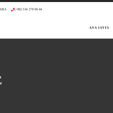
NKARA
(+90) 534 279 06 44
ANA SAYFA
E