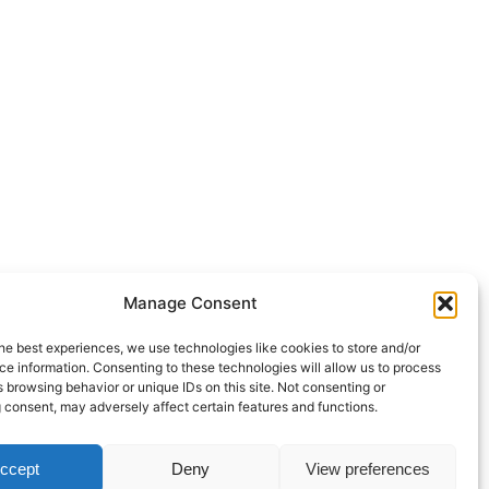
Manage Consent
he best experiences, we use technologies like cookies to store and/or
e information. Consenting to these technologies will allow us to process
 browsing behavior or unique IDs on this site. Not consenting or
 consent, may adversely affect certain features and functions.
ccept
Deny
View preferences
Copyright © 2023. Tüm hakları saklıdır.