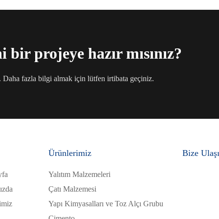
 bir projeye hazır mısınız?
aha fazla bilgi almak için lütfen irtibata geçiniz.
Ürünlerimiz
Bize Ulaş
yfa
Yalıtım Malzemeleri
ızda
Çatı Malzemesi
imiz
Yapı Kimyasalları ve Toz Alçı Grubu
Çimento