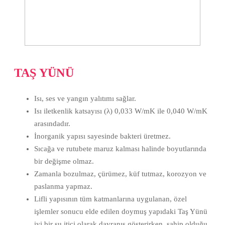
TAŞ YÜNÜ
Isı, ses ve yangın yalıtımı sağlar.
Isı iletkenlik katsayısı (λ) 0,033 W/mK ile 0,040 W/mK
arasındadır.
İnorganik yapısı sayesinde bakteri üretmez.
Sıcağa ve rutubete maruz kalması halinde boyutlarında
bir değişme olmaz.
Zamanla bozulmaz, çürümez, küf tutmaz, korozyon ve
paslanma yapmaz.
Lifli yapısının tüm katmanlarına uygulanan, özel
işlemler sonucu elde edilen doymuş yapıdaki Taş Yünü
iyi bir su itici olarak davranış gösterirken, sahip olduğu